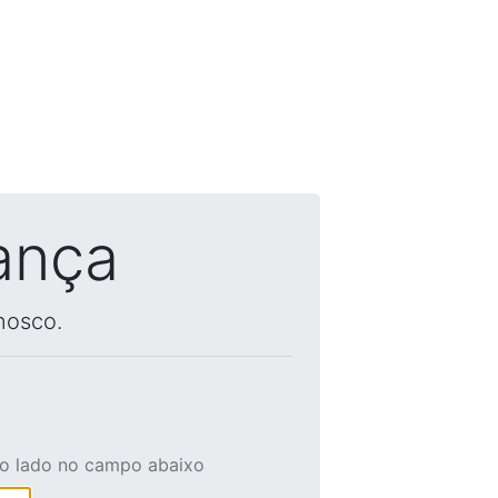
ança
nosco.
ao lado no campo abaixo