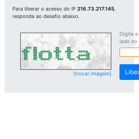
Para liberar o acesso
do IP
216.73.217.145
,
responda ao desafio abaixo.
Digite 
lado no
[trocar imagem]