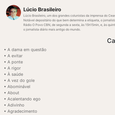
Lúcio Brasileiro
Lúcio Brasileiro, um dos grandes colunistas da imprensa do Cear
Notável depositário do que bem determina a etiqueta, o jornalis
Rádio O Povo CBN, de segunda a sexta, às 15h15min, e, às quint
o jornalista diário mais antigo do mundo.
Ca
A dama em questão
A evitar
A ponte
A rigor
À saúde
A vez do gole
Abominável
About
Acalentando ego
Adivinho
Agradecimento