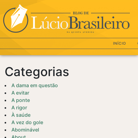
INÍCIO
Categorias
A dama em questão
A evitar
A ponte
A rigor
À saúde
A vez do gole
Abominável
About