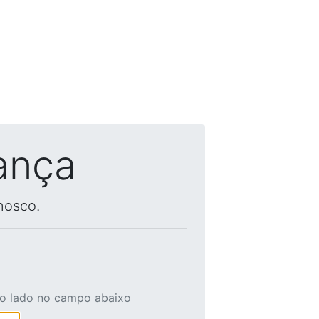
ança
nosco.
ao lado no campo abaixo