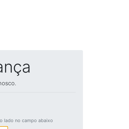
ança
nosco.
ao lado no campo abaixo