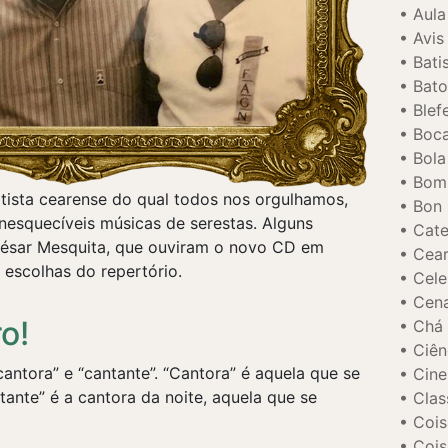
Aula
Avis
Bati
Bato
Blef
Boca
Bola
Bom
tista cearense do qual todos nos orgulhamos,
Bon
esquecíveis músicas de serestas. Alguns
Cat
César Mesquita, que ouviram o novo CD em
Cear
escolhas do repertório.
Cele
Cen
o!
Chá 
Ciên
cantora” e “cantante”. “Cantora” é aquela que se
Cine
tante” é a cantora da noite, aquela que se
Clas
Cois
Cois