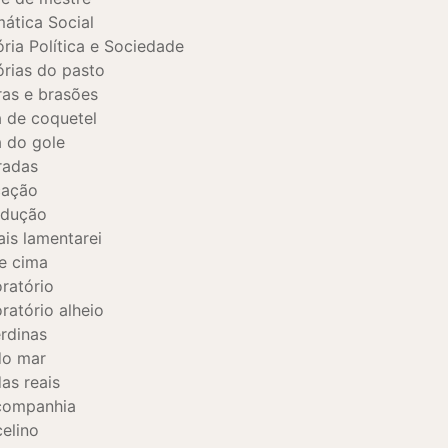
ática Social
ória Política e Sociedade
órias do pasto
as e brasões
 de coquetel
 do gole
tradas
cação
odução
is lamentarei
e cima
ratório
ratório alheio
rdinas
do mar
as reais
companhia
elino