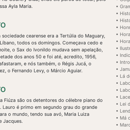
ssa Ayla Maria.
Gram
Hist
Hist
ro
Honr
Hora
sociedade cearense era a Tertúlia do Maguary,
Hora
Líbano, todos os domingos. Começava cedo e
Ilus
noite, o Sax do Ivonildo mudava sem apelação,
Indi
etade dos anos 50 e foi até, acredito, 1956,
Intr
afastaram, e nós também, o Régis Jucá, o
Jama
ez, o Fernando Levy, o Márcio Aguiar.
Lá d
Labo
ro
Labo
Lace
a Fiúza são os detentores do célebre piano do
Lei 
iu. Lauro é primo em segundo grau do grande
Lend
para o mundo, tendo sua avó, Maria Luiza
Má 
e Jacques.
Marc