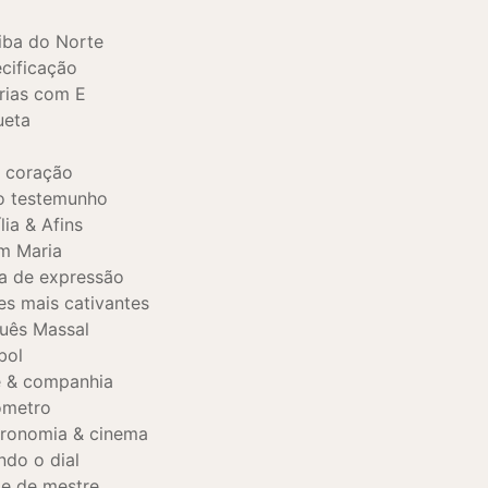
iba do Norte
cificação
rias com E
ueta
, coração
o testemunho
lia & Afins
m Maria
a de expressão
es mais cativantes
uês Massal
bol
 & companhia
ômetro
ronomia & cinema
ndo o dial
e de mestre