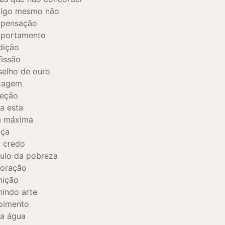
igo mesmo não
pensação
portamento
dição
issão
elho de ouro
tagem
reção
a esta
a máxima
nça
 credo
ulo da pobreza
coração
nição
nindo arte
oimento
a água