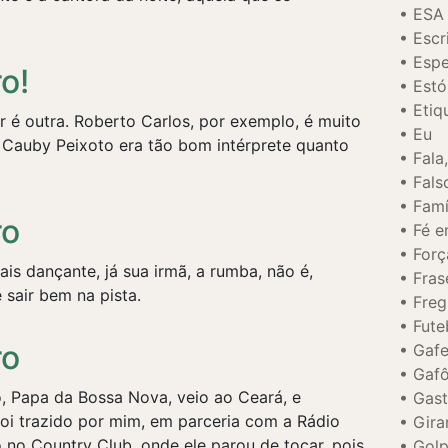
ESA
Escr
Espe
o!
Estó
Etiq
ar é outra. Roberto Carlos, por exemplo, é muito
Eu
á Cauby Peixoto era tão bom intérprete quanto
Fala
Fals
Famí
ro
Fé e
Forç
s dançante, já sua irmã, a rumba, não é,
Fras
 sair bem na pista.
Freg
Fute
ro
Gafe
Gaf
, Papa da Bossa Nova, veio ao Ceará, e
Gast
oi trazido por mim, em parceria com a Rádio
Gira
no Country Club, onde ele parou de tocar, pois
Golp