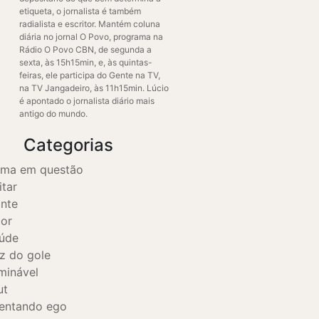
etiqueta, o jornalista é também
radialista e escritor. Mantém coluna
diária no jornal O Povo, programa na
Rádio O Povo CBN, de segunda a
sexta, às 15h15min, e, às quintas-
feiras, ele participa do Gente na TV,
na TV Jangadeiro, às 11h15min. Lúcio
é apontado o jornalista diário mais
antigo do mundo.
Categorias
ama em questão
itar
nte
gor
úde
z do gole
minável
ut
entando ego