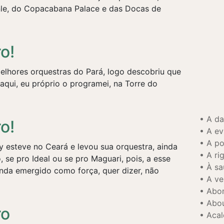
nle, do Copacabana Palace e das Docas de
o!
elhores orquestras do Pará, logo descobriu que
 aqui, eu próprio o programei, na Torre do
A d
o!
A ev
A po
 esteve no Ceará e levou sua orquestra, ainda
A ri
 se pro Ideal ou se pro Maguari, pois, a esse
À sa
inda emergido como força, quer dizer, não
A ve
Abo
Abo
ro
Acal