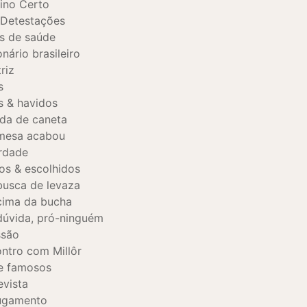
ino Certo
Detestações
s de saúde
onário brasileiro
riz
s
s & havidos
da de caneta
mesa acabou
rdade
tos & escolhidos
usca de levaza
ima da bucha
úvida, pró-ninguém
ssão
ntro com Millôr
e famosos
evista
ugamento