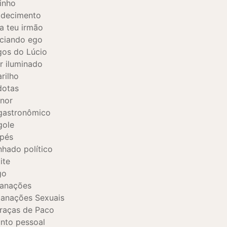
inho
adecimento
a teu irmão
ciando ego
os do Lúcio
 iluminado
rilho
dotas
nor
gastronômico
gole
pés
hado político
ite
go
danações
anações Sexuais
raças de Paco
nto pessoal