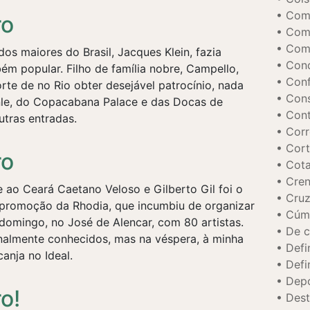
Com
ro
Com
Com
os maiores do Brasil, Jacques Klein, fazia
Con
ém popular. Filho de família nobre, Campello,
Conf
rte de no Rio obter desejável patrocínio, nada
Cons
nle, do Copacabana Palace e das Docas de
Con
tras entradas.
Cor
Cort
ro
Cot
Cre
 ao Ceará Caetano Veloso e Gilberto Gil foi o
Cruz
promoção da Rhodia, que incumbiu de organizar
Cúm
domingo, no José de Alencar, com 80 artistas.
De 
nalmente conhecidos, mas na véspera, à minha
Defi
anja no Ideal.
Defi
Dep
o!
Dest