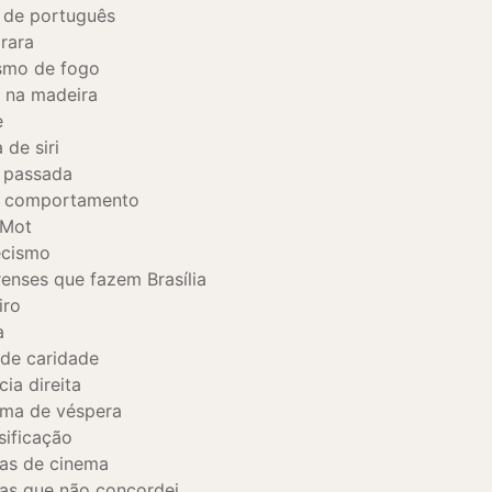
 de português
 rara
smo de fogo
 na madeira
e
 de siri
 passada
 comportamento
 Mot
ecismo
enses que fazem Brasília
iro
a
de caridade
cia direita
ma de véspera
sificação
as de cinema
as que não concordei