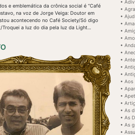
Adiv
s e emblemática da crônica social é “Café
Agr
ustavo, na voz de Jorge Veiga: Doutor em
Ajud
tou acontecendo no Café Society/Só digo
Ama
/Troquei a luz do dia pela luz da Light...
Amig
Amor
ro
Anda
Ane
Ante
Anti
Anti
Aos 
Apan
Apet
Arti
As 
As D
As g
Assu