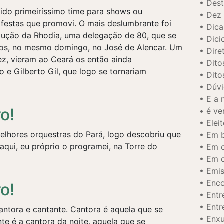
Dest
ido primeiríssimo time para shows ou
Dez 
 festas que promovi. O mais deslumbrante foi
Dica
ução da Rhodia, uma delegação de 80, que se
Dici
los, no mesmo domingo, no José de Alencar. Um
Diret
vez, vieram ao Ceará os então ainda
Dito
e Gilberto Gil, que logo se tornariam
Dito
Dúvi
E a 
o!
é ve
Elei
elhores orquestras do Pará, logo descobriu que
Em b
 aqui, eu próprio o programei, na Torre do
Em c
Em d
Emi
Enco
o!
Entr
Entr
cantora e cantante. Cantora é aquela que se
Enx
te é a cantora da noite, aquela que se