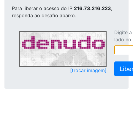
Para liberar o acesso
do IP
216.73.216.223
,
responda ao desafio abaixo.
Digite 
lado no
[trocar imagem]