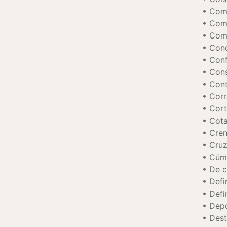
Com
Com
Com
Con
Conf
Cons
Con
Cor
Cort
Cot
Cre
Cruz
Cúm
De 
Defi
Defi
Dep
Dest