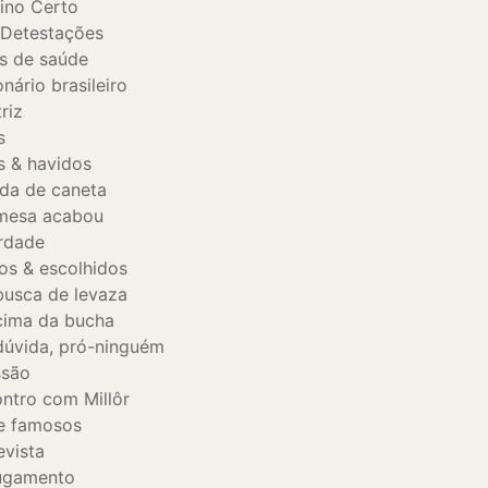
ino Certo
Detestações
s de saúde
onário brasileiro
riz
s
s & havidos
da de caneta
mesa acabou
rdade
tos & escolhidos
usca de levaza
ima da bucha
úvida, pró-ninguém
ssão
ntro com Millôr
e famosos
evista
ugamento