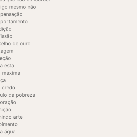
igo mesmo não
pensação
portamento
dição
issão
elho de ouro
tagem
reção
a esta
a máxima
nça
 credo
ulo da pobreza
coração
nição
nindo arte
oimento
a água