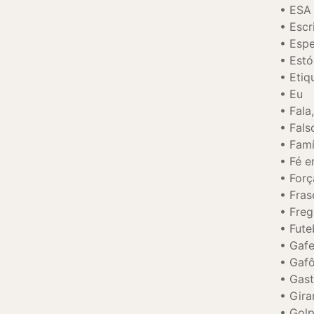
ESA
Escr
Espe
Estó
Etiq
Eu
Fala
Fals
Famí
Fé e
Forç
Fras
Freg
Fute
Gafe
Gaf
Gast
Gira
Golp