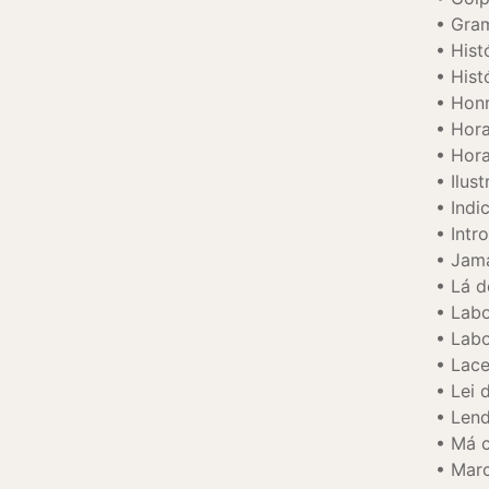
Gram
Hist
Hist
Honr
Hora
Hora
Ilus
Indi
Intr
Jama
Lá d
Labo
Labo
Lace
Lei 
Lend
Má 
Marc