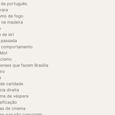
 de português
 rara
smo de fogo
 na madeira
e
 de siri
 passada
 comportamento
 Mot
ecismo
enses que fazem Brasília
iro
a
de caridade
cia direita
ma de véspera
sificação
as de cinema
as que não concordei