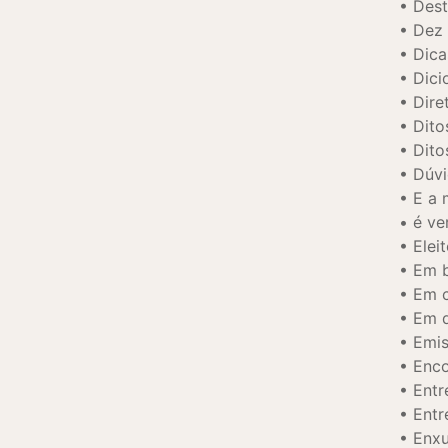
Dest
Dez 
Dica
Dici
Diret
Dito
Dito
Dúvi
E a 
é ve
Elei
Em b
Em c
Em d
Emi
Enco
Entr
Entr
Enx