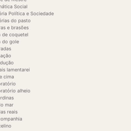
ática Social
ória Política e Sociedade
órias do pasto
as e brasões
 de coquetel
 do gole
tradas
cação
odução
is lamentarei
e cima
ratório
ratório alheio
rdinas
do mar
as reais
companhia
elino