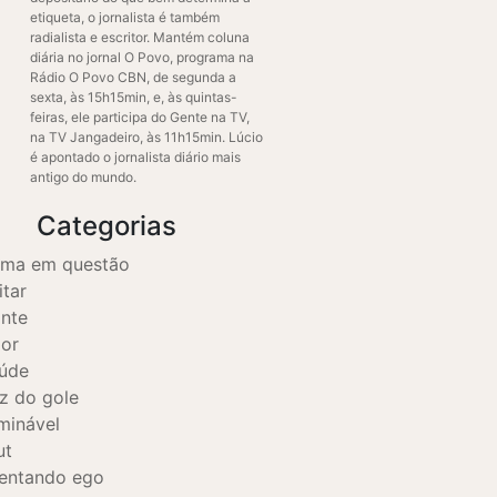
etiqueta, o jornalista é também
radialista e escritor. Mantém coluna
diária no jornal O Povo, programa na
Rádio O Povo CBN, de segunda a
sexta, às 15h15min, e, às quintas-
feiras, ele participa do Gente na TV,
na TV Jangadeiro, às 11h15min. Lúcio
é apontado o jornalista diário mais
antigo do mundo.
Categorias
ama em questão
itar
nte
gor
úde
z do gole
minável
ut
entando ego