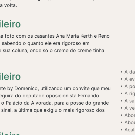
a volta.
leiro
a foto com os casantes Ana Maria Kerth e Reno
l, sabendo o quanto ele era rigoroso em
e sua coluna, onde só o creme do creme tinha
A d
leiro
A ev
A po
te by Domenico, utilizando um convite que meu
A ri
seguira do deputado oposicionista Fernando
À sa
ei o Palácio da Alvorada, para a posse do grande
A ve
 sinal, a última que exigiu o mais rigoroso dos
Abo
Abo
Acal