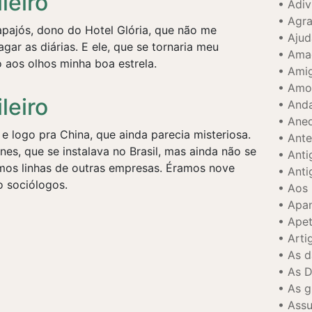
leiro
Adiv
Agr
ajós, dono do Hotel Glória, que não me
Ajud
ar as diárias. E ele, que se tornaria meu
Ama
 aos olhos minha boa estrela.
Amig
Amor
leiro
Anda
Ane
 e logo pra China, que ainda parecia misteriosa.
Ante
nes, que se instalava no Brasil, mas ainda não se
Anti
amos linhas de outras empresas. Éramos nove
Anti
o sociólogos.
Aos 
Apan
Apet
Arti
As 
As D
As g
Assu