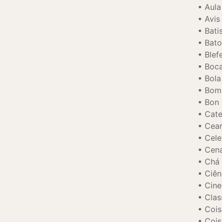
Aula
Avis
Bati
Bato
Blef
Boca
Bola
Bom
Bon
Cat
Cear
Cele
Cen
Chá 
Ciên
Cine
Clas
Cois
Cois