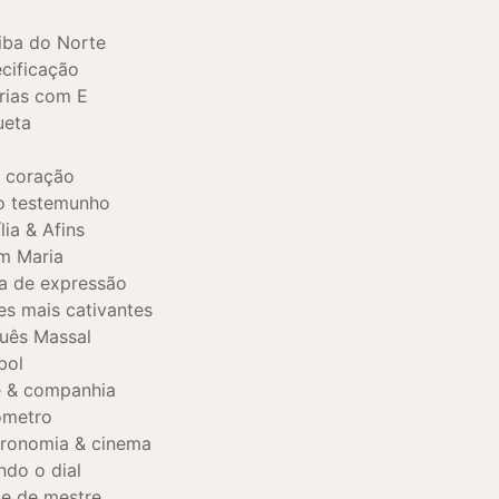
iba do Norte
cificação
rias com E
ueta
, coração
o testemunho
lia & Afins
m Maria
a de expressão
es mais cativantes
uês Massal
bol
 & companhia
ômetro
ronomia & cinema
ndo o dial
e de mestre