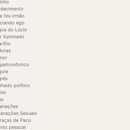
inho
adecimento
a teu irmão
ciando ego
os do Lúcio
 iluminado
rilho
dotas
nor
gastronômico
gole
pés
hado político
ite
go
danações
anações Sexuais
raças de Paco
nto pessoal