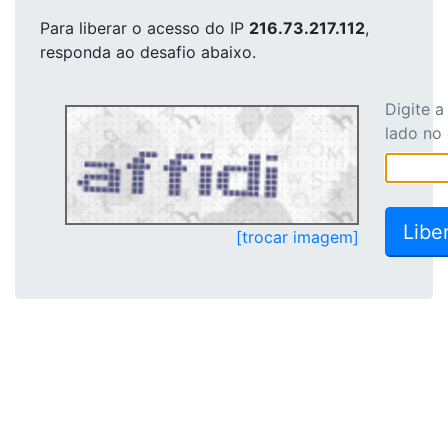
Para liberar o acesso
do IP
216.73.217.112
,
responda ao desafio abaixo.
Digite 
lado no
[trocar imagem]