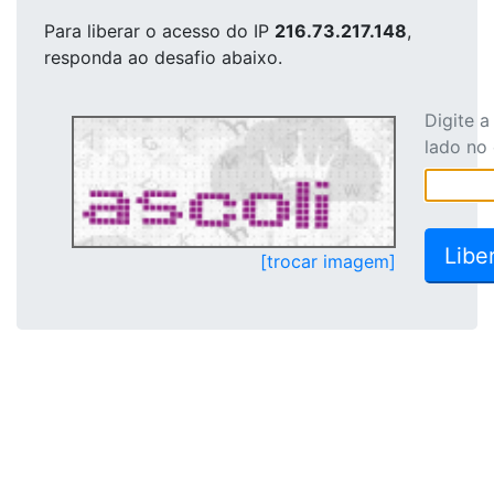
Para liberar o acesso
do IP
216.73.217.148
,
responda ao desafio abaixo.
Digite 
lado no
[trocar imagem]