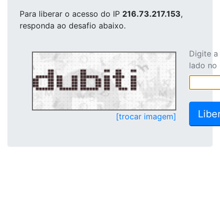
Para liberar o acesso
do IP
216.73.217.153
,
responda ao desafio abaixo.
Digite 
lado no
[trocar imagem]